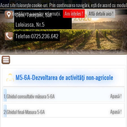
Acest site foloseşte cookie-uri. Prin continuarea navigării, eşti de acord cu modul
de utilizare a acestor informaţii.
Am înțeles !
Află detalii aici !
Com. Tomșani, Sat
Loloiasca, Nr.5
Telefon:0725.236.642
M5-6A-Dezvoltarea de activităţi non-agricole
Apasă !
Ghidul consultativ măsura 5-6A
Apasă !
Ghidul final-Masura 5-6A